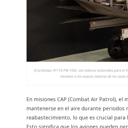
El prototipo YF119-PW-100L con toberas vectoriales para el 
Veremos si los nuevos motores de los cazas 
En misiones CAP (Combat Air Patrol), el m
mantenerse en el aire durante periodos 
reabastecimiento, lo que es crucial para l
Esto significa que los aviones pueden p