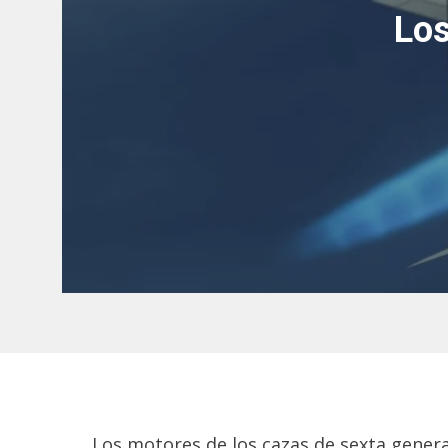
Los
Los motores de los cazas de sexta gener