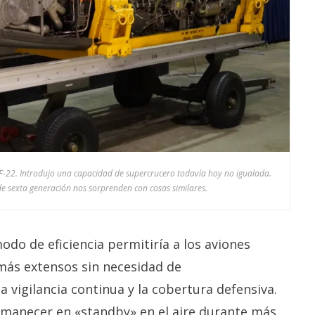
YF-22. Introdujo una capacidad de supercrucero todavía hoy no igualada.
de sexta generación nos sorprenden con cosas similares.
odo de eficiencia permitiría a los aviones
más extensos sin necesidad de
a vigilancia continua y la cobertura defensiva.
ermanecer en «standby» en el aire durante más