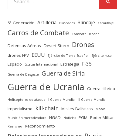
SEARCH
for:
Artillería
Blindaje
5ª Generación
Blindados
Camuflaje
Carros de Combate
Combate Urbano
Drones
Defensas Aéreas
Desert Storm
EEUU
drones FPV
Ejército de Tierra Español
Ejército ruso
F-35
Espacio
Estrategia
Estatus Internacional
Guerra de Siria
Guerra de Desgaste
Guerra de Ucrania
Guerra Híbrida
Helicópteros de ataque
I Guerra Mundial
II Guerra Mundial
kill-chain
Imperialismo
Misiles Balísticos
Motos
NGAD
PGM
Poder Militar
Munición merodeadora
Noticias
Reconocimiento
Realismo
Rusia