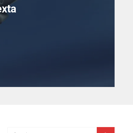
exta
Search