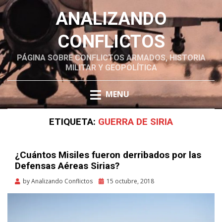
ANALIZANDO
CONFLICTOS
PÁGINA SOBRE CONFLICTOS ARMADOS, HISTORIA
MILITAR Y GEOPOLÍTICA
Skip
MENU
to
content
ETIQUETA:
GUERRA DE SIRIA
¿Cuántos Misiles fueron derribados por las
Defensas Aéreas Sirias?
Posted
by
Analizando Conflictos
15 octubre, 2018
on