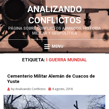
ANALIZANDO
CONFLICTOS
PÁGINA SOBRE CONFLICTOS ARMADOS, HISTORIA
MILITAR Y GEOPOLÍTICA
Skip
MENU
to
content
ETIQUETA:
I GUERRA MUNDIAL
Cementerio Militar Alemán de Cuacos de
Yuste
Posted
by
Analizando Conflictos
8 agosto, 2018
on