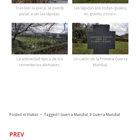
Tras leer la placa, se puede
Las lápidas son todas iguales,
pasar a ver las lápidas.
en granito oscuro.
La sobriedad típica de los
Un caído de la Primera Guerra
cementerios alemanes.
Mundial.
Cementerio Militar Alemán de Cuacos de Yuste
Cementerio Militar Alemán de Cuacos de Yuste
Posted in
Visitas
Tagged
I Guerra Mundial
,
II Guerra Mundial
PREV
Navegación