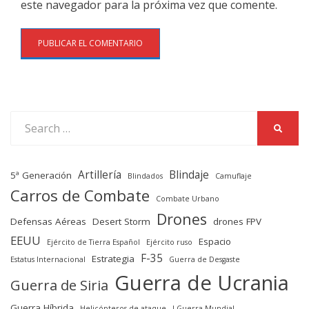
este navegador para la próxima vez que comente.
Search
SEARC
for:
Artillería
Blindaje
5ª Generación
Blindados
Camuflaje
Carros de Combate
Combate Urbano
Drones
Defensas Aéreas
Desert Storm
drones FPV
EEUU
Espacio
Ejército de Tierra Español
Ejército ruso
F-35
Estrategia
Estatus Internacional
Guerra de Desgaste
Guerra de Ucrania
Guerra de Siria
Guerra Híbrida
Helicópteros de ataque
I Guerra Mundial