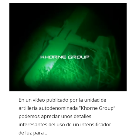
on
En un vídeo publicado por la unidad de
artillería autodenominada “Khorne Group”
podemos apreciar unos detalles
interesantes del uso de un intensificador
de luz para…