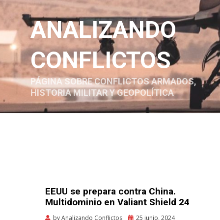
ANALIZANDO
CONFLICTOS
PÁGINA SOBRE CONFLICTOS ARMADOS,
HISTORIA MILITAR Y GEOPOLÍTICA
EEUU se prepara contra China.
Multidominio en Valiant Shield 24
Posted
by
Analizando Conflictos
25 junio, 2024