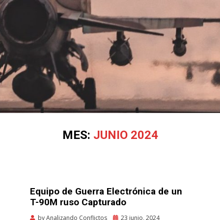
Skip
to
cont
MES:
JUNIO 2024
Equipo de Guerra Electrónica de un
T-90M ruso Capturado
Posted
by
Analizando Conflictos
23 junio, 2024