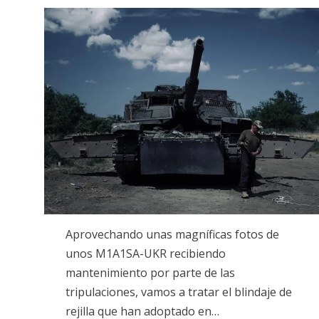
on
Aprovechando unas magníficas fotos de
unos M1A1SA-UKR recibiendo
mantenimiento por parte de las
tripulaciones, vamos a tratar el blindaje de
rejilla que han adoptado en…