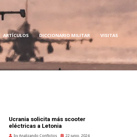
ARTÍCULOS
DICCIONARIO MILITAR
VISITAS
ent
Ucrania solicita más scooter
eléctricas a Letonia
Posted
by
Analizando Conflictos
22 junio, 2024