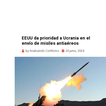
EEUU da prioridad a Ucrania en el
envío de misiles antiaéreos
Posted
by
Analizando Conflictos
20 junio, 2024
on